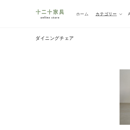
コンテ
ンツに
進む
ホーム
カテゴリー
コ
ダイニングチェア
レ
ク
シ
ョ
ン
: