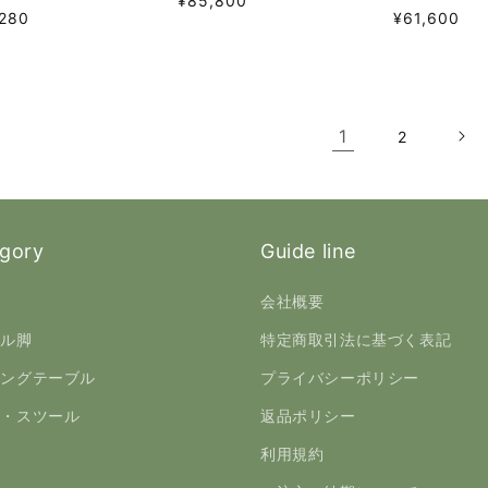
通
¥85,800
通
280
¥61,600
常
常
価
価
格
格
1
2
gory
Guide line
板
会社概要
ブル脚
特定商取引法に基づく表記
ニングテーブル
プライバシーポリシー
ア・スツール
返品ポリシー
チ
利用規約