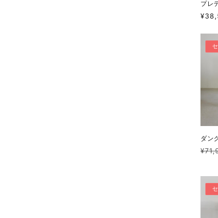
プレ
通
¥38
常
価
格
ダン
通
¥71,
常
価
格