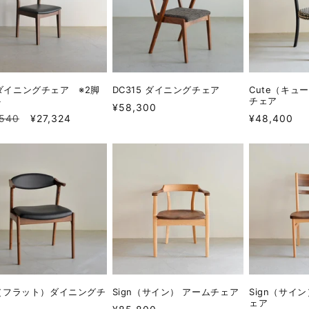
 ダイニングチェア ※2脚
DC315 ダイニングチェア
Cute（キュ
ト
チェア
通
¥58,300
セ
通
,540
¥27,324
¥48,400
常
ー
常
価
ル
価
格
価
格
格
t（フラット）ダイニングチ
Sign（サイン） アームチェア
Sign（サイ
ェア