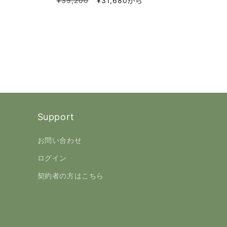
通
セ
¥35,200
¥31,680から
常
ー
価
ル
格
価
格
Support
お問い合わせ
ログイン
契約者の方はこちら