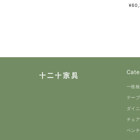
通
¥60,
常
価
格
Cate
一枚
テー
ダイ
チェ
ベン