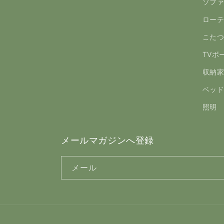
ソフ
ロー
こた
TVボ
収納
ベッ
照明
メールマガジンへ登録
メール