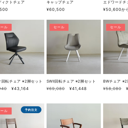
ディクトチェア
キャップチェア
エドワードチ
通
通
,500
¥60,500
¥50,600か
常
常
価
価
セール
セール
セール
格
格
ク回転チェア ※2脚セット
SWⅡ回転チェア ※2脚セット
BWチェア ※
セ
通
セ
通
940
¥43,164
¥69,080
¥41,448
¥58,080
ー
常
ー
常
ル
価
ル
価
価
格
価
格
予約注文
セール
格
格