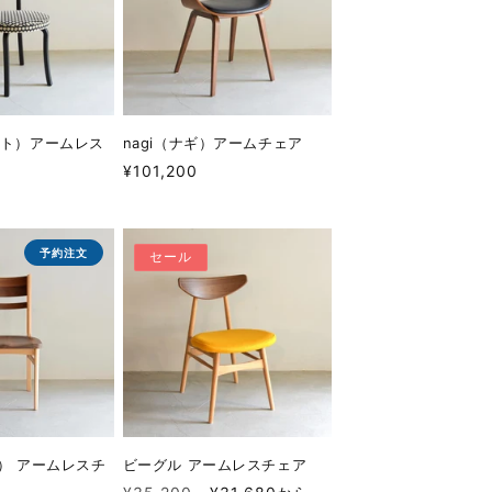
ート）アームレス
nagi（ナギ）アームチェア
通
¥101,200
常
価
格
予約注文
セール
ン） アームレスチ
ビーグル アームレスチェア