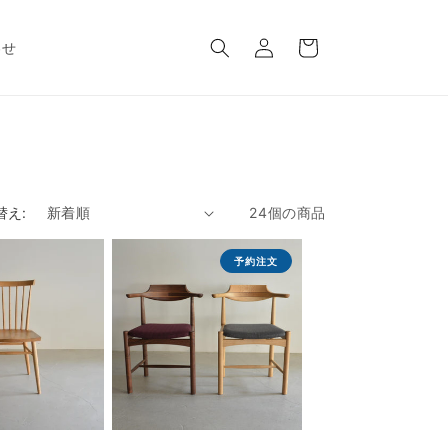
ロ
カ
グ
ー
わせ
イ
ト
ン
替え:
24個の商品
予約注文