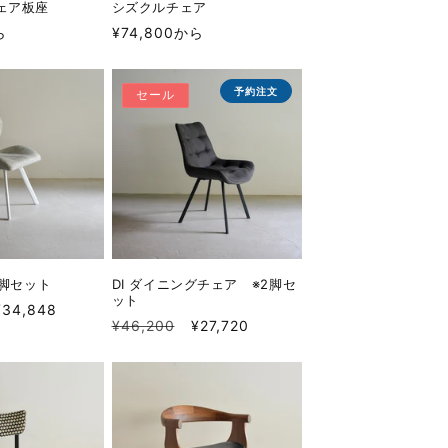
ェア板座
シズクルチェア
通
ら
¥74,800から
常
価
予約注文
セール
格
2脚セット
DI ダイニングチェア ※2脚セ
ット
セ
¥34,848
通
セ
¥46,200
¥27,720
ー
常
ー
ル
価
ル
価
格
価
格
格