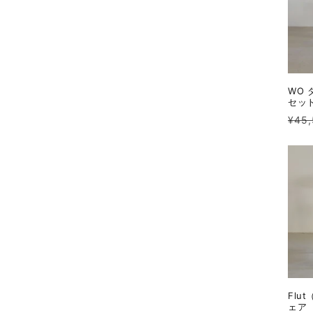
WO
セッ
通
¥45
常
価
格
Flu
ェア