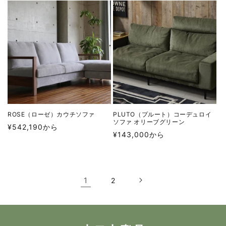
価
価
格
格
ROSE（ローゼ）カウチソファ
PLUTO（プルート）コーデュロイ
ソファ オリーブグリーン
通
¥542,190から
通
¥143,000から
常
常
価
価
格
格
1
2