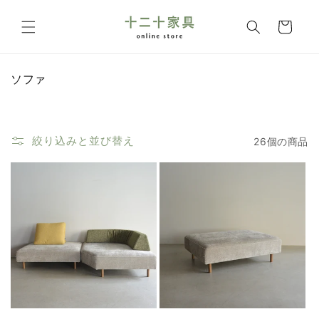
コンテ
カ
ンツに
ー
進む
ト
コ
ソファ
レ
ク
シ
ョ
絞り込みと並び替え
26個の商品
ン
: