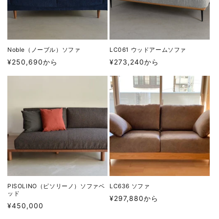
Noble（ノーブル）ソファ
LC061 ウッドアームソファ
通
通
¥250,690から
¥273,240から
常
常
価
価
格
格
PISOLINO（ピソリーノ）ソファベ
LC636 ソファ
ッド
通
¥297,880から
通
¥450,000
常
常