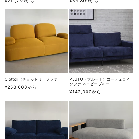
通
通
¥211,750から
¥63,800から
常
常
価
価
格
格
Ciottoli（チョットリ）ソファ
PLUTO（プルート）コーデュロイ
ソファ ネイビーブルー
通
¥258,000から
通
¥143,000から
常
常
価
価
格
格