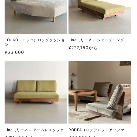
LOHKO（ロフコ）ロングクッショ
Line（リーネ） シェーズロング
ン
通
¥227,150から
通
¥66,000
常
常
価
価
格
格
Line（リーネ） アームレスソファ
RODEA（ロデア）フロアソファ