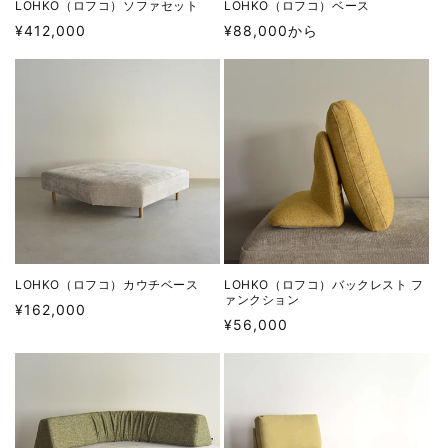
LOHKO（ロフコ）ソファセット
LOHKO（ロフコ）ベース
通
通
¥412,000
¥88,000から
常
常
価
価
格
格
LOHKO（ロフコ）カウチベース
LOHKO（ロフコ）バックレスト フ
ァンクション
通
¥162,000
通
¥56,000
常
常
価
価
格
格