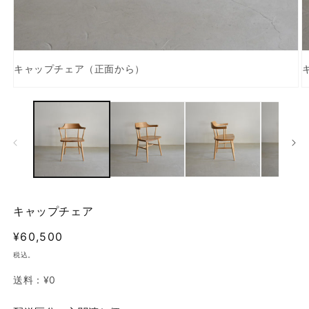
キャップチェア（正面から）
モ
ー
ダ
ル
で
メ
デ
ィ
ア
(1)
(2
キャップチェア
を
開
通
¥60,500
く
常
税込。
価
送料：
¥0
格