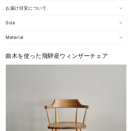
の
の
お届け目安について
数
数
量
量
Size
を
を
減
増
Material
ら
や
す
す
曲木を使った飛騨産ウィンザーチェア