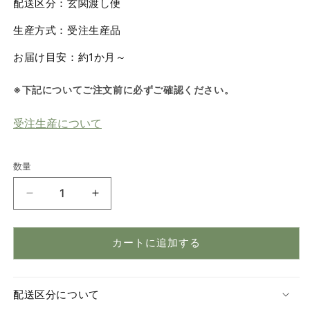
配送区分：玄関渡し便
生産方式：受注生産品
お届け目安：約1か月～
※下記についてご注文前に必ずご確認ください。
受注生産について
数量
数
量
キ
キ
ャ
ャ
ッ
ッ
カートに追加する
プ
プ
チ
チ
ェ
ェ
配送区分について
ア
ア