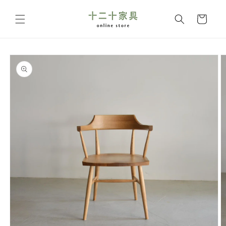
コンテ
カ
ンツに
ー
進む
ト
商品情
報にス
キップ