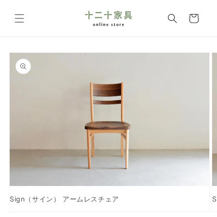
コンテ
カ
ンツに
ー
進む
ト
商品情
報にス
キップ
Sign（サイン） アームレスチェア
モ