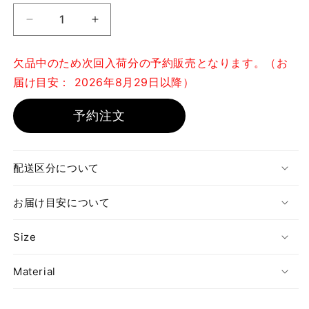
量
Sign（サ
Sign（サ
イ
イ
ン）
ン）
欠品中のため次回入荷分の予約販売となります。（お
ア
ア
届け目安： 2026年8月29日以降）
ー
ー
ム
ム
予約注文
レ
レ
ス
ス
チ
チ
配送区分について
ェ
ェ
ア
ア
お届け目安について
の
の
数
数
Size
量
量
を
を
Material
減
増
ら
や
す
す