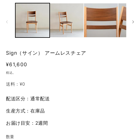
ー
ダ
ル
で
メ
デ
ィ
ア
(1)
(2
Sign（サイン） アームレスチェア
を
開
通
¥61,600
く
常
税込。
価
送料：
¥0
格
配送区分：通常配送
生産方式：在庫品
お届け目安：2週間
数量
数