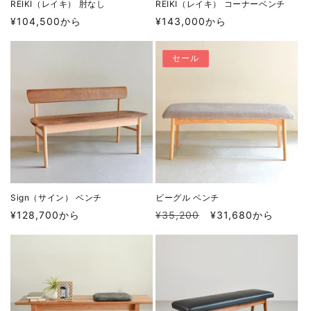
REIKI（レイキ） 肘なし
REIKI（レイキ） コーナーベンチ
通
通
¥104,500から
¥143,000から
常
常
価
価
セール
格
格
Sign（サイン） ベンチ
ビーグル ベンチ
通
通
セ
¥128,700から
¥35,200
¥31,680から
常
常
ー
価
価
ル
格
格
価
格