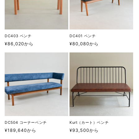
DC403 ベンチ
DC401 ベンチ
通
通
¥86,020から
¥80,080から
常
常
価
価
格
格
DC504 コーナーベンチ
Kurt（カート）ベンチ
通
通
¥189,640から
¥93,500から
常
常