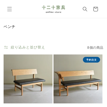
コンテ
カ
ンツに
ー
進む
ト
コ
ベンチ
レ
ク
シ
ョ
絞り込みと並び替え
8個の商品
ン
:
予約注文