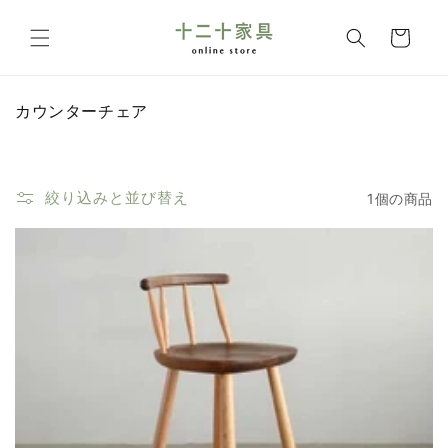
コンテ
カ
ンツに
ー
進む
ト
コ
カウンターチェア
レ
ク
シ
ョ
絞り込みと並び替え
1個の商品
ン
: