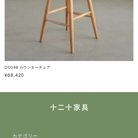
DC046 カウンターチェア
通
¥68,420
常
価
格
カテゴリー