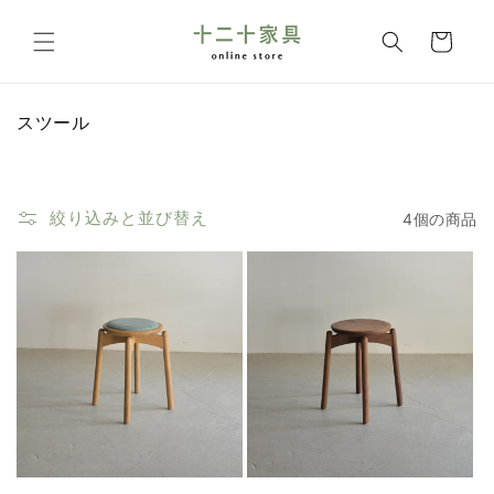
コンテ
カ
ンツに
ー
進む
ト
コ
スツール
レ
ク
シ
ョ
絞り込みと並び替え
4個の商品
ン
: