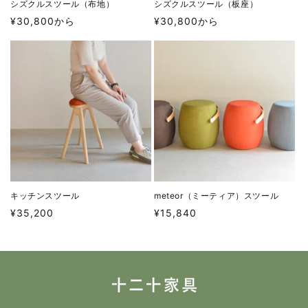
シズクルスツール（布地）
シズクルスツール（板座）
通
通
¥30,800から
¥30,800から
常
常
価
価
格
格
キッチンスツール
meteor（ミーティア）スツール
通
通
¥35,200
¥15,840
常
常
価
価
格
格