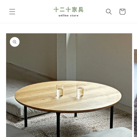
コンテ
カ
ンツに
ー
進む
ト
商品情
報にス
キップ