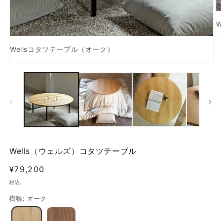
Wellsコタツテーブル（オーク）
モ
ー
ダ
ル
で
メ
デ
(2
ィ
ア
(1)
Wells（ウェルズ）コタツテーブル
を
開
通
¥79,200
く
常
税込。
価
樹種
:
オーク
格