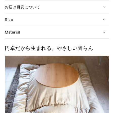
テ
テ
お届け目安について
ー
ー
ブ
ブ
Size
ル
ル
の
の
Material
数
数
量
量
を
を
円卓だから生まれる、やさしい団らん
減
増
ら
や
す
す