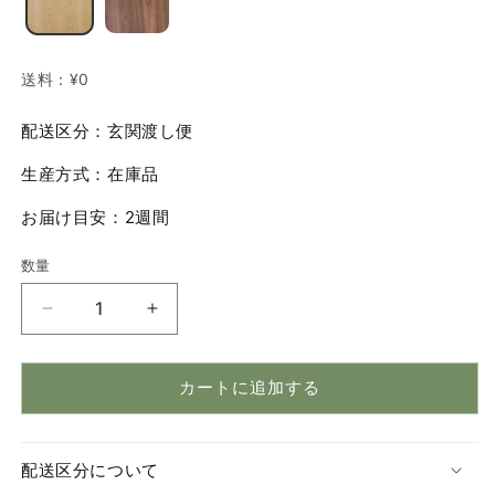
送料：
¥0
配送区分：玄関渡し便
生産方式：在庫品
お届け目安：2週間
数量
数
量
Wells（ウ
Wells（ウ
ェ
ェ
ル
ル
カートに追加する
ズ）
ズ）
コ
コ
タ
タ
配送区分について
ツ
ツ