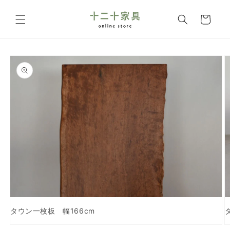
コンテ
カ
ンツに
ー
進む
ト
商品情
報にス
キップ
タウン一枚板 幅166cm
モ