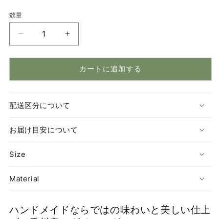
数量
数
量
Razzle02（ラ
Razzle02（ラ
ズ
ズ
ル）
ル）
カートに追加する
ア
ア
ー
ー
ム
ム
配送区分について
チ
チ
ェ
ェ
お届け目安について
ア
ア
の
の
Size
数
数
量
量
Material
を
を
減
増
ら
や
ハンドメイドならではの味わいと美しい仕上
す
す