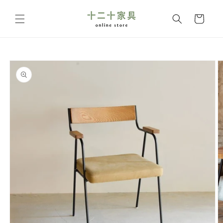
コンテ
カ
ンツに
ー
進む
ト
商品情
報にス
キップ