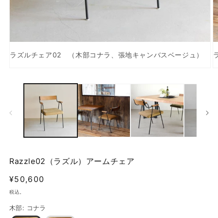
ラズルチェア02 （木部コナラ、張地キャンバスベージュ）
モ
ー
ダ
ル
で
メ
デ
ィ
ア
(1)
(2
を
Razzle02（ラズル）アームチェア
開
く
通
¥50,600
常
税込。
価
木部
:
コナラ
格