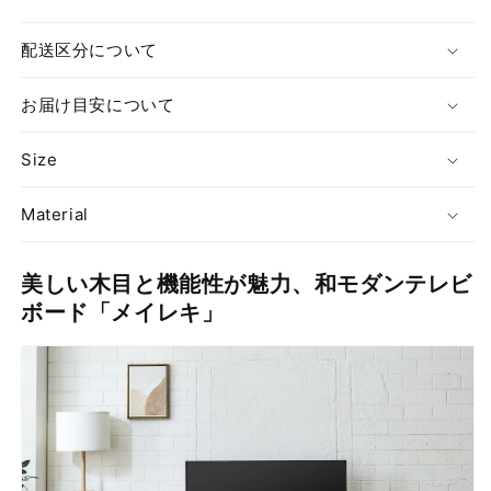
TV
TV
ボ
ボ
配送区分について
ー
ー
ド
ド
お届け目安について
の
の
数
数
Size
量
量
を
を
減
増
Material
ら
や
す
す
美しい木目と機能性が魅力、和モダンテレビ
ボード「メイレキ」