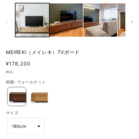
ー
ダ
ル
で
メ
デ
ィ
ア
(1)
(2
MEIREKI（メイレキ）TVボード
を
開
通
¥178,200
く
常
税込。
価
樹種
:
ウォールナット
格
サイズ
180cm