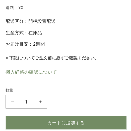
送料：
¥0
配送区分：開梱設置配送
生産方式：在庫品
お届け目安：2週間
※下記についてご注文前に必ずご確認ください。
搬入経路の確認について
数量
数
量
MEIREKI（メ
MEIREKI（メ
イ
イ
レ
レ
カートに追加する
キ）
キ）