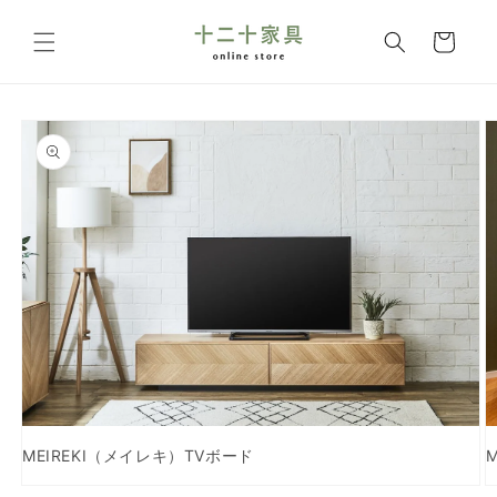
コンテ
カ
ンツに
ー
進む
ト
商品情
報にス
キップ
MEIREKI（メイレキ）TVボード
モ