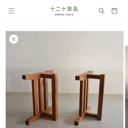
コンテ
カ
ンツに
ー
進む
ト
商品情
報にス
キップ