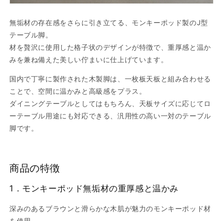
量
量
を
を
無垢材の存在感をさらに引き立てる、モンキーポッド製のJ型
減
増
テーブル脚。
ら
や
材を贅沢に使用した格子状のデザインが特徴で、重厚感と温か
す
す
みを兼ね備えた美しい佇まいに仕上げています。
国内で丁寧に製作された木製脚は、一枚板天板と組み合わせる
ことで、空間に温かみと高級感をプラス。
ダイニングテーブルとしてはもちろん、天板サイズに応じてロ
ーテーブル用途にも対応できる、汎用性の高い一対のテーブル
脚です。
商品の特徴
1．
モンキーポッド無垢材の重厚感と温かみ
深みのあるブラウンと滑らかな木肌が魅力のモンキーポッド材
を使用。