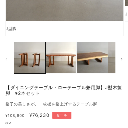
J型脚
モ
ー
ダ
ル
で
メ
デ
(2
ィ
ア
(1)
【ダイニングテーブル・ローテーブル兼用脚】J型木製
を
脚 ※2本セット
開
く
格子の美しさが、一枚板を格上げするテーブル脚
通
セ
¥76,230
セール
¥108,900
常
ー
税込。