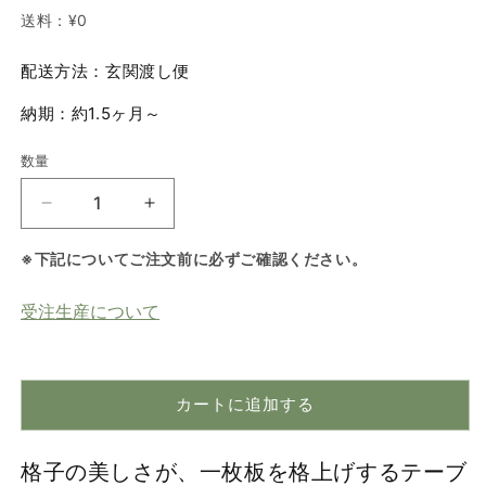
価
ル
送料：
¥0
格
価
格
配送方法：玄関渡し便
納期：約1.5ヶ月～
数量
数
量
【ダ
【ダ
イ
イ
※下記についてご注文前に必ずご確認ください。
ニ
ニ
ン
ン
受注生産について
グ
グ
テ
テ
ー
ー
ブ
ブ
カートに追加する
ル・
ル・
ロ
ロ
格子の美しさが、一枚板を格上げするテーブ
ー
ー