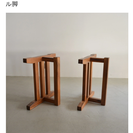
ル脚
テ
テ
ー
ー
ブ
ブ
ル
ル
兼
兼
用
用
脚】
脚】
J
J
型
型
木
木
製
製
脚
脚
※2
※2
本
本
セ
セ
ッ
ッ
ト
ト
の
の
数
数