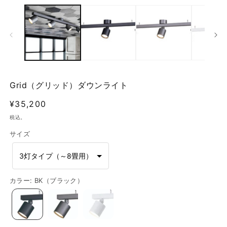
ー
ダ
ル
で
メ
デ
ィ
ア
(2
(1)
Grid（グリッド）ダウンライト
を
開
通
¥35,200
く
常
税込。
価
サイズ
格
3灯タイプ（～8畳用）
カラー
:
BK（ブラック）