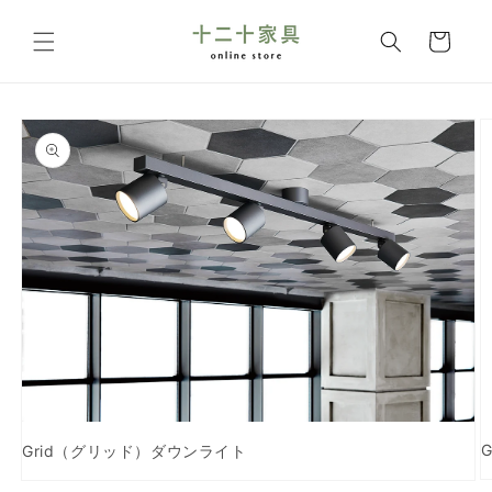
コンテ
カ
ンツに
ー
進む
ト
商品情
報にス
キップ
Grid（グリッド）ダウンライト
モ