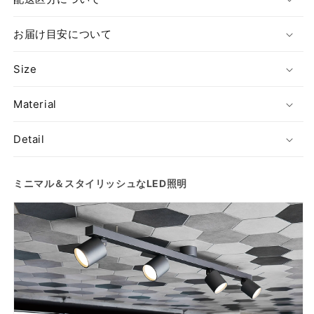
ン
ン
ラ
ラ
お届け目安について
イ
イ
ト
ト
Size
の
の
数
数
Material
量
量
を
を
Detail
減
増
ら
や
す
す
ミニマル＆スタイリッシュなLED照明