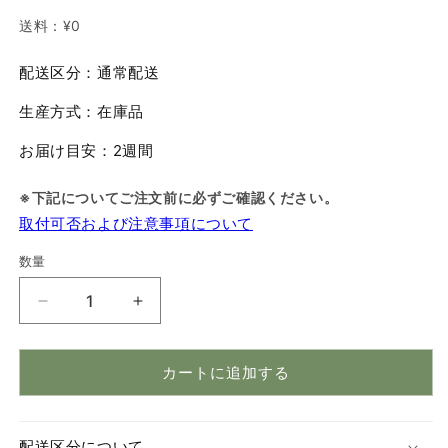
送料：
¥0
配送区分：通常配送
生産方式：在庫品
お届け目安：2週間
※下記についてご注文前に必ずご確認ください。
取付可否および注意事項について
数量
数
量
Grid（グ
Grid（グ
リ
リ
ッ
ッ
カートに追加する
ド）
ド）
ダ
ダ
ウ
ウ
配送区分について