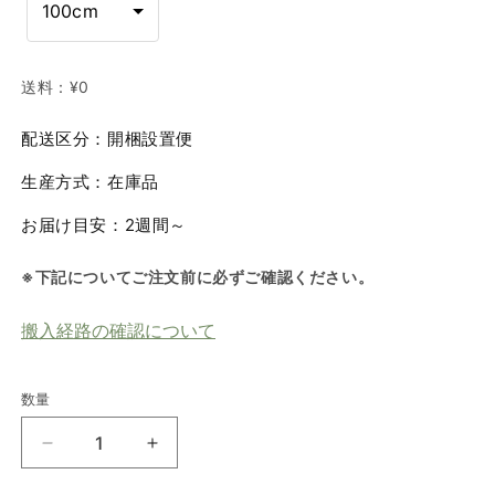
100cm
送料：
¥0
配送区分：開梱設置便
生産方式：在庫品
お届け目安：2週間～
※下記についてご注文前に必ずご確認ください。
搬入経路の確認について
数量
数
量
GrandⅢ（グ
GrandⅢ（グ
ラ
ラ