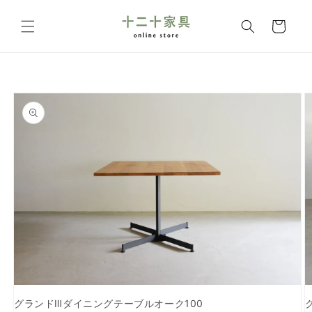
コンテ
カ
ンツに
ー
進む
ト
商品情
報にス
キップ
グランドⅢダイニングテーブルオーク100