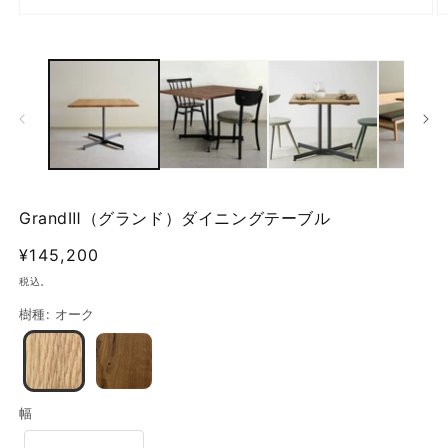
モ
ー
ダ
ル
で
メ
デ
ィ
ア
(1)
(2
を
GrandⅢ（グランド）ダイニングテーブル
開
く
通
¥145,200
常
税込。
価
樹種
:
オーク
格
幅