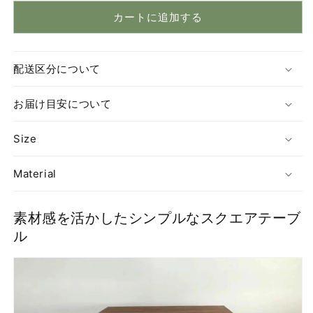
ン
ン
カートに追加する
ド）
ド）
ダ
ダ
イ
イ
配送区分について
ニ
ニ
ン
ン
お届け目安について
グ
グ
テ
テ
Size
ー
ー
ブ
ブ
Material
ル
ル
の
の
数
数
素材感を活かしたシンプルなスクエアテーブ
量
量
ル
を
を
減
増
ら
や
す
す