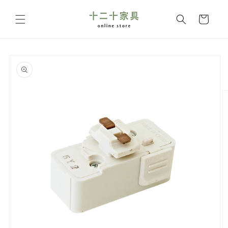
コンテ
カ
ンツに
ー
進む
ト
商品情
報にス
キップ