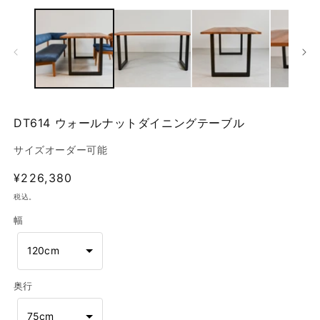
ー
ダ
ル
で
メ
デ
ィ
ア
(2
(1)
DT614 ウォールナットダイニングテーブル
を
開
サイズオーダー可能
く
通
¥226,380
常
税込。
価
幅
格
120cm
奥行
75cm