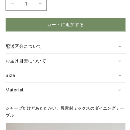
量
DT614
DT614
ウ
ウ
ォ
ォ
カートに追加する
ー
ー
ル
ル
ナ
ナ
配送区分について
ッ
ッ
ト
ト
お届け目安について
ダ
ダ
イ
イ
Size
ニ
ニ
ン
ン
グ
グ
Material
テ
テ
ー
ー
シャープだけどあたたかい、異素材ミックスのダイニングテー
ブ
ブ
ブル
ル
ル
の
の