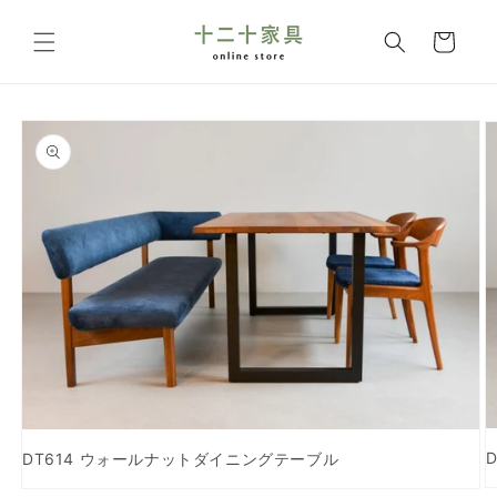
コンテ
カ
ンツに
ー
進む
ト
商品情
報にス
キップ
DT614 ウォールナットダイニングテーブル
モ