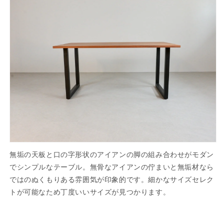
数
数
量
量
を
を
減
増
ら
や
す
す
無垢の天板と口の字形状のアイアンの脚の組み合わせがモダン
でシンプルなテーブル。無骨なアイアンの佇まいと無垢材なら
ではのぬくもりある雰囲気が印象的です。細かなサイズセレク
トが可能なため丁度いいサイズが見つかります。