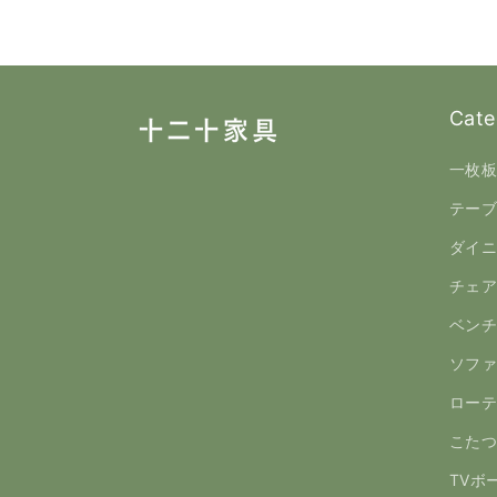
Cate
一枚
テー
ダイ
チェ
ベン
ソフ
ロー
こた
TVボ