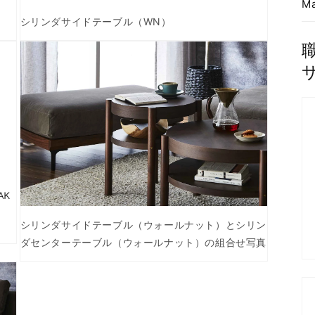
Ma
シリンダサイドテーブル（WN）
モ
ー
ダ
ル
で
メ
デ
ィ
ア
(3)
を
開
く
シリンダサイドテーブル（ウォールナット）とシリン
ダセンターテーブル（ウォールナット）の組合せ写真
モ
ー
ダ
ル