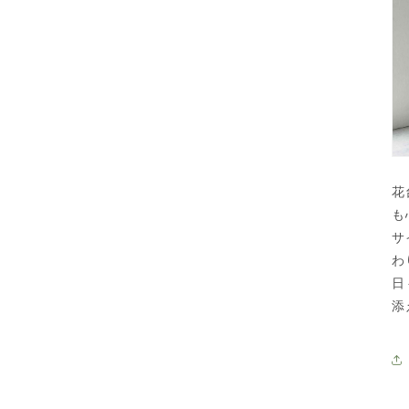
花
も
サ
わ
日
添