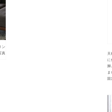
で
メ
デ
ィ
ア
(5)
を
開
く
リン
写真
天
に
脚
ま
固