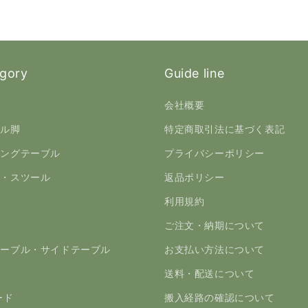
gory
Guide line
板
会社概要
ブル脚
特定商取引法に基づく表記
ニングテーブル
プライバシーポリシー
ア・スツール
返品ポリシー
チ
利用規約
ァ
ご注文・納期について
テーブル・サイドテーブル
お支払い方法について
つ
送料・配送について
ード
搬入経路の確認について