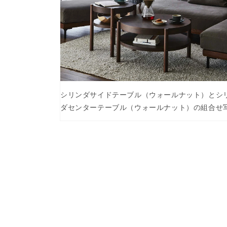
デ
ィ
ア
(4)
を
開
く
シリンダサイドテーブル（ウォールナット）とシ
ダセンターテーブル（ウォールナット）の組合せ
モ
ー
ダ
ル
で
メ
デ
ィ
ア
(6)
を
開