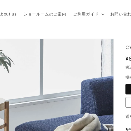
About us
ショールームのご案内
ご利用ガイド
お問い合
C
¥
税
樹
送
配