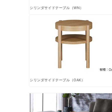
シリンダサイドテーブル（WN）
モ
ー
ダ
ル
で
メ
デ
ィ
ア
(2)
を
開
く
シリンダサイドテーブル（OAK）
モ
ー
ダ
ル
で
メ