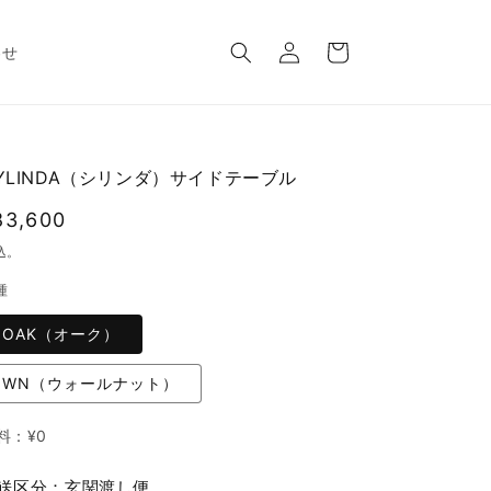
ロ
カ
グ
ー
わせ
イ
ト
ン
YLINDA（シリンダ）サイドテーブル
通
83,600
常
込。
価
種
格
OAK（オーク）
WN（ウォールナット）
料：
¥0
送区分：玄関渡し便