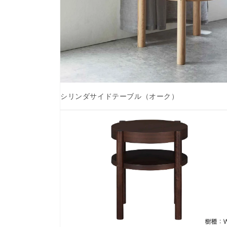
シリンダサイドテーブル（オーク）
モ
ー
ダ
ル
で
メ
デ
ィ
ア
(1)
を
開
く