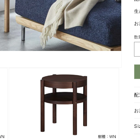
生
お
数
数
量
配
お
Si