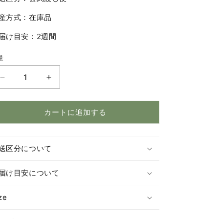
産方式：在庫品
届け目安：2週間
量
CYLINDA（シ
CYLINDA（シ
リ
リ
ン
ン
カートに追加する
ダ）
ダ）
サ
サ
イ
イ
送区分について
ド
ド
テ
テ
届け目安について
ー
ー
ブ
ブ
ze
ル
ル
の
の