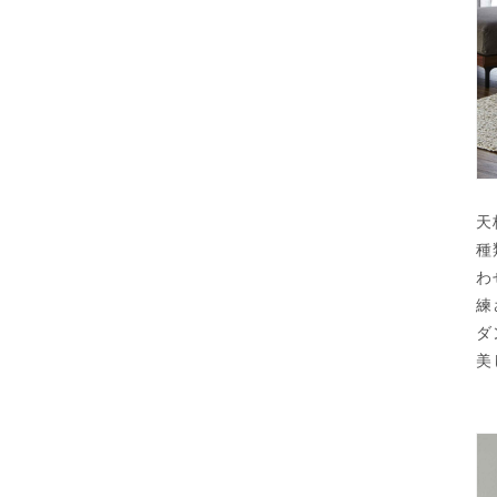
天
種
わ
練
ダ
美