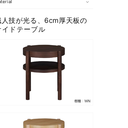
terial
数
数
量
量
を
を
職人技が光る、6cm厚天板の
減
増
サイドテーブル
ら
や
す
す