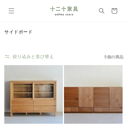
コンテ
カ
ンツに
ー
進む
ト
コ
サイドボード
レ
ク
シ
ョ
絞り込みと並び替え
5個の商品
ン
: