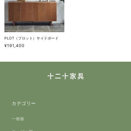
PLOT（プロット）サイドボード
通
¥191,400
常
価
格
カテゴリー
一枚板