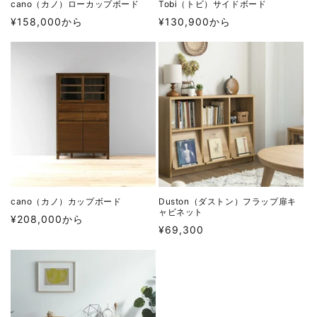
cano（カノ）ローカップボード
Tobi（トビ）サイドボード
通
通
¥158,000から
¥130,900から
常
常
価
価
格
格
cano（カノ）カップボード
Duston（ダストン）フラップ扉キ
ャビネット
通
¥208,000から
通
¥69,300
常
常
価
価
格
格