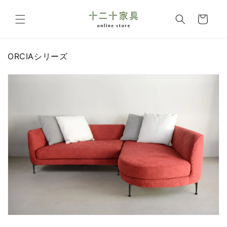
コンテ
カ
ンツに
ー
進む
ト
コ
ORCIAシリーズ
レ
ク
シ
ョ
ン
: