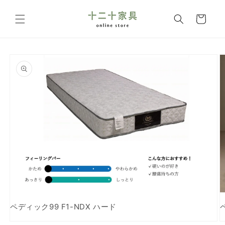
コンテ
カ
ンツに
ー
進む
ト
商品情
報にス
キップ
ペディック99 F1-NDX ハード
モ