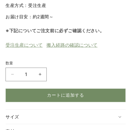
生産方式：受注生産
お届け目安：約2週間～
※下記についてご注文前に必ずご確認ください。
受注生産について
搬入経路の確認について
数量
数
量
ペ
ペ
デ
デ
ィ
ィ
カートに追加する
ッ
ッ
ク
ク
99
99
サイズ
F1-
F1-
NDX
NDX