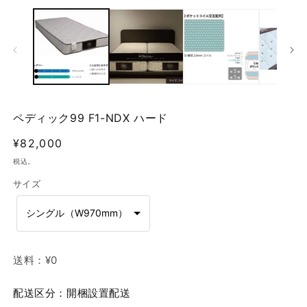
ー
ダ
ル
で
メ
デ
ィ
ア
(1)
(2
ペディック99 F1-NDX ハード
を
開
通
¥82,000
く
常
税込。
価
サイズ
格
シングル（W970mm）
送料：
¥0
配送区分：開梱設置配送