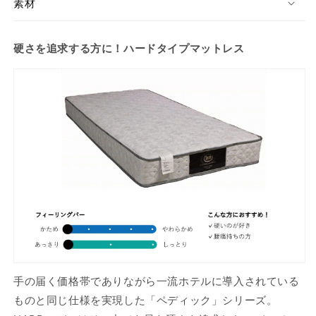
ハ
ハ
素材
ー
ー
ド
ド
硬さを追求する方に！ハードタイプマットレス
の
の
数
数
量
量
を
を
減
増
ら
や
す
す
手の届く価格帯でありながら一流ホテルに導入されている
ものと同じ仕様を実現した「ペディック」シリーズ。