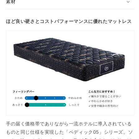
素材
ィ
ィ
ア
ア
ム
ム
ほど良い硬さとコストパフォーマンスに優れたマットレス
5.8
5.8
の
の
数
数
量
量
を
を
減
増
ら
や
す
す
手の届く価格帯でありながら一流ホテルに導入されている
ものと同じ仕様を実現した「ペディック05」シリーズ。ソ