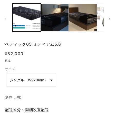
ー
ダ
ル
で
メ
デ
ィ
ア
(1)
(2
ペディック05 ミディアム5.8
を
開
通
¥82,000
く
常
税込。
価
サイズ
格
シングル（W970mm）
送料：
¥0
配送区分：開梱設置配送