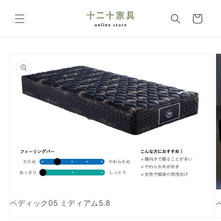
コンテ
カ
ンツに
ー
進む
ト
商品情
報にス
キップ
ペディック05 ミディアム5.8
モ