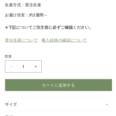
生産方式：受注生産
お届け目安：約2週間～
※下記についてご注文前に必ずご確認ください。
受注生産について
搬入経路の確認について
数量
数
量
ペ
ペ
デ
デ
ィ
ィ
カートに追加する
ッ
ッ
ク
ク
05
05
サイズ
ミ
ミ
デ
デ