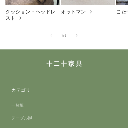
クッション・ヘッドレ
オットマン
こた
スト
の
1
/
9
カテゴリー
一枚板
テーブル脚