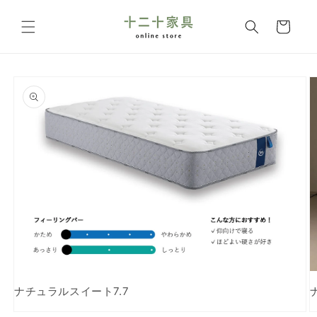
コンテ
カ
ンツに
ー
進む
ト
商品情
報にス
キップ
ナチュラルスイート7.7
モ