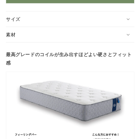
ル
ル
ス
ス
サイズ
イ
イ
ー
ー
素材
ト
ト
7.7
7.7
の
の
最高グレードの
コイルが生み出すほどよい硬さとフィット
数
数
感
量
量
を
を
減
増
ら
や
す
す