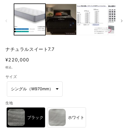
ー
ダ
ル
で
メ
デ
ィ
ア
(1)
(2
ナチュラルスイート7.7
を
開
通
¥220,000
く
常
税込。
価
サイズ
格
シングル（W970mm）
生地
ブラック
ホワイト