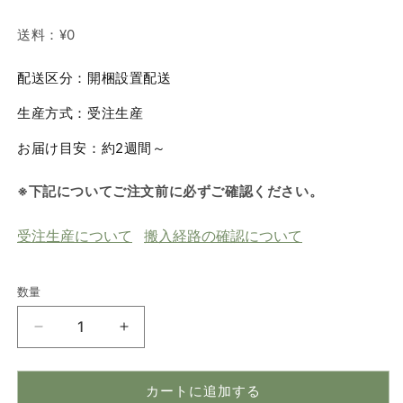
送料：
¥0
配送区分：開梱設置配送
生産方式：受注生産
お届け目安：約2週間～
※下記についてご注文前に必ずご確認ください。
受注生産について
搬入経路の確認について
数量
数
量
ナ
ナ
チ
チ
ュ
ュ
カートに追加する
ラ
ラ