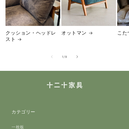
クッション・ヘッドレ
オットマン
こた
スト
の
1
/
9
カテゴリー
一枚板