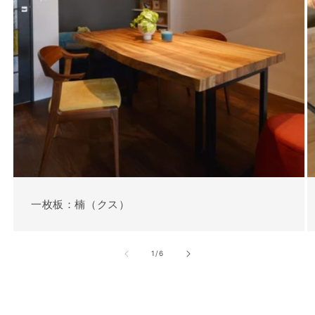
一枚板：楠（クス）
の
1
/
6